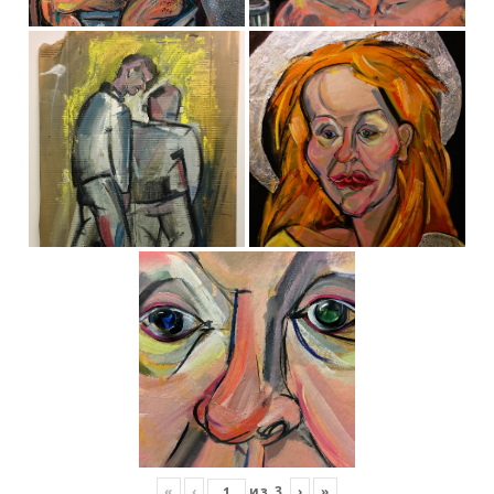
«
‹
из
3
›
»