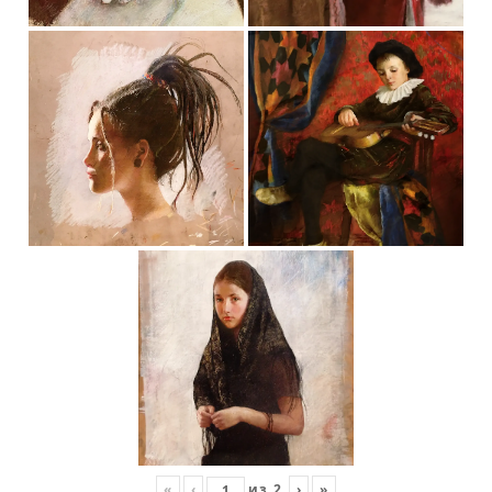
«
‹
из
2
›
»