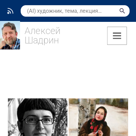
Алексей
Шадрин
(7)