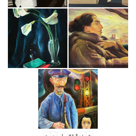
«
‹
из
8
›
»