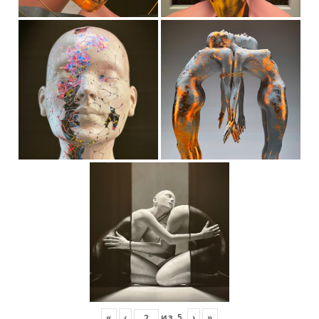
«
‹
из
5
›
»