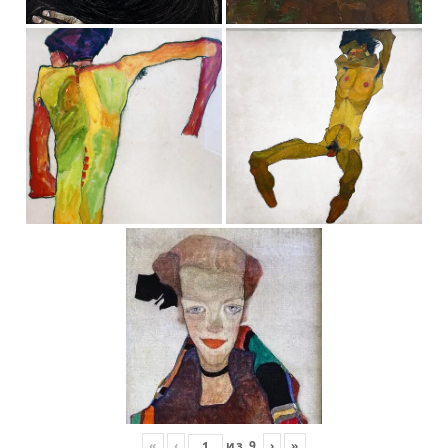
«
‹
из
9
›
»