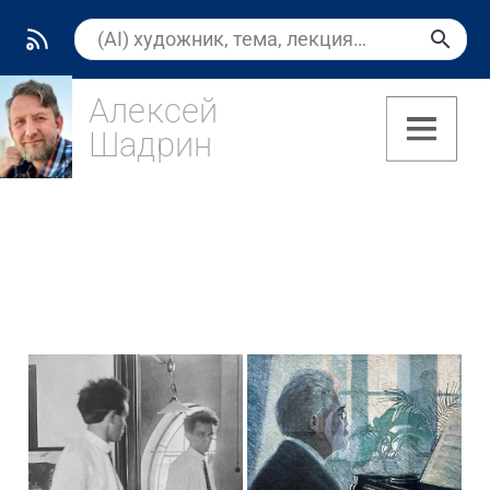
Алексей
Шадрин
(7)