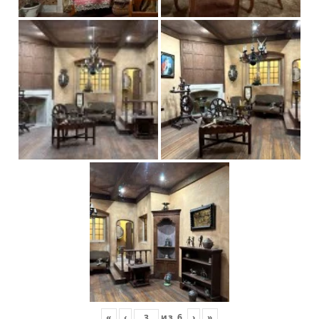
«
‹
из
6
›
»