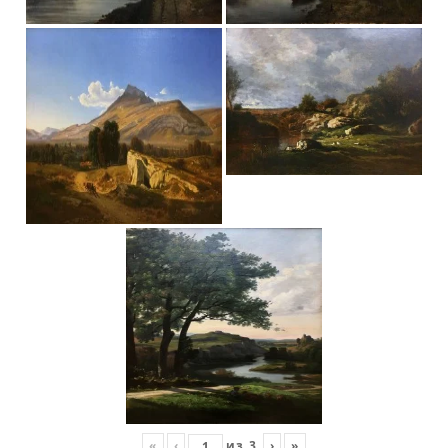
«
‹
из
3
›
»