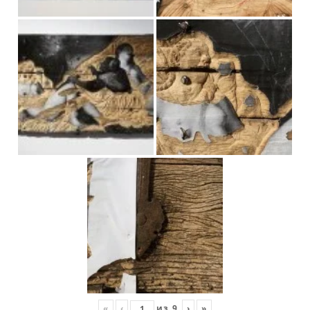
«
‹
из
9
›
»