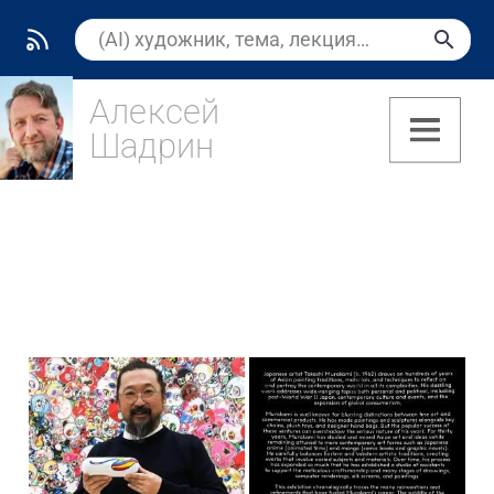
Алексей
Шадрин
(7)