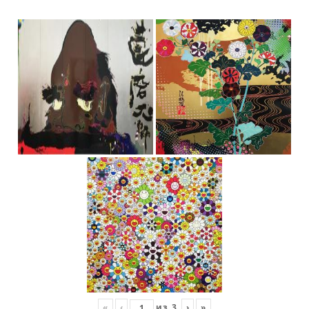
«
‹
из
3
›
»