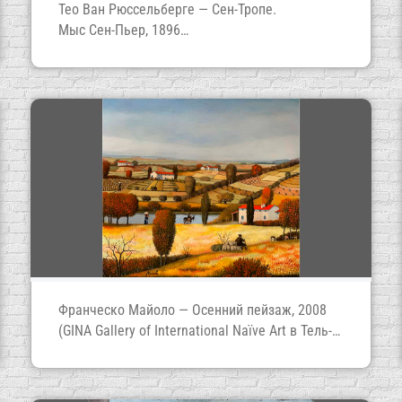
Тео Ван Рюссельберге — Сен-Тропе.
Мыс Сен-Пьер, 1896
(Национальный музей археологии, истории
и искусства, Люксембург)
Франческо Майоло — Осенний пейзаж, 2008
(GINA Gallery of International Naïve Art в Тель-
Авиве)