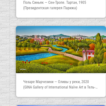
Поль Синьяк — Сен-Тропе. Тартан, 1905
(Президентская галерея Парижа)
Чезаре Марчезини — Оливы у реки, 2020
(GINA Gallery of International Naïve Art в Тель-
Авиве)