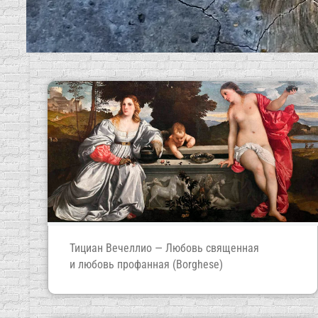
Культура видения
Новые публикации
Искусство, цвет и а
О ПРОЕКТЕ ...
О ПРОЕКТЕ ...
Тициан Вечеллио — Любовь священная
и любовь профанная (Borghese)