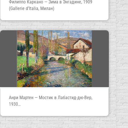
Филиппо Каркано — Зима в Энгадине, 1909
(Gallerie d’Italia, Милан)
Анри Мартен — Мостик в Лабастид-дю-Вер,
1930
(Художественный музей Тель-Авива)