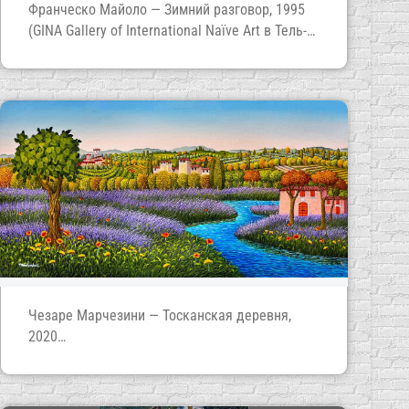
Франческо Майоло — Зимний разговор, 1995
(GINA Gallery of International Naïve Art в Тель-
Авиве)
Чезаре Марчезини — Тосканская деревня,
2020
(GINA Gallery of International Naïve Art в Тель-
Авиве)