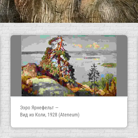
рт-аналитика
Ээро Ярнефельт —
Вид из Коли, 1928 (Ateneum)