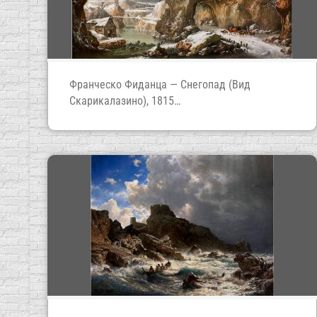
Франческо Фиданца — Снегопад (Вид
Скарикалазино), 1815
(Музей модернизма в Милане)