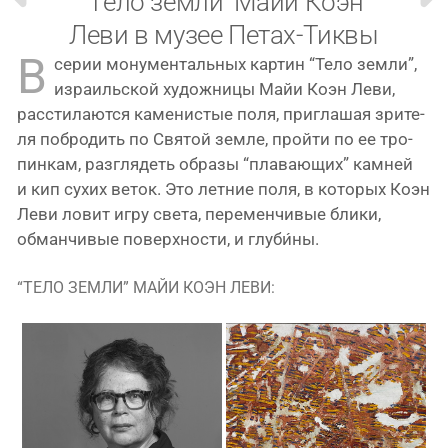
‘Тело земли’ Майи Коэн
Леви в музее Петах-Тиквы
В
серии мону­мен­таль­ных кар­тин “Тело зем­ли”,
изра­иль­ской худож­ни­цы Майи Коэн Леви,
рас­сти­ла­ют­ся каме­ни­стые поля, при­гла­шая зри­те­
ля побро­дить по Святой зем­ле, прой­ти по ее тро­
пин­кам, раз­гля­деть обра­зы “пла­ва­ю­щих” кам­ней
и кип сухих веток. Это лет­ние поля, в кото­рых Коэн
Леви ловит игру све­та, пере­мен­чи­вые бли­ки,
обман­чи­вые поверх­но­сти, и глуби́ны.
“ТЕЛО ЗЕМЛИ” МАЙИ КОЭН ЛЕВИ: