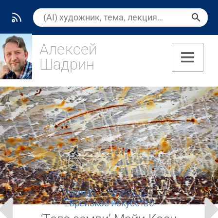
Алексей
Шадрин
(7)
Главная
Кругозор
Еврейское искусство