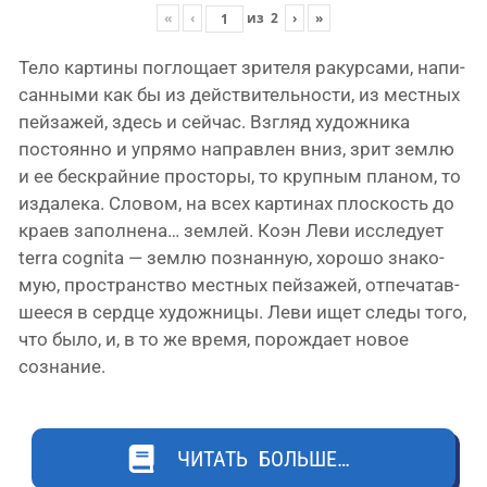
«
‹
из
2
›
»
Тело кар­ти­ны погло­ща­ет зри­те­ля ракур­са­ми, напи­
сан­ны­ми как бы из дей­стви­тель­но­сти, из мест­ных
пей­за­жей, здесь и сей­час. Взгляд худож­ни­ка
посто­ян­но и упря­мо направ­лен вниз, зрит зем­лю
и ее бес­край­ние про­сто­ры, то круп­ным пла­ном, то
изда­ле­ка. Словом, на всех кар­ти­нах плос­кость до
кра­ев запол­не­на… зем­лей. Коэн Леви иссле­ду­ет
terra cognita — зем­лю познан­ную, хоро­шо зна­ко­
мую, про­стран­ство мест­ных пей­за­жей, отпе­ча­тав­
ше­е­ся в серд­це худож­ни­цы. Леви ищет сле­ды того,
что было, и, в то же вре­мя, порож­да­ет новое
сознание.
ЧИТАТЬ БОЛЬШЕ…