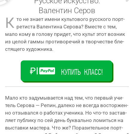
Русское искусство:
Валентин Серов
К
то не зна­ет име­ни куль­то­во­го рус­ско­го порт­
ре­ти­ста Валентина Серова? Вместе с тем,
мало кому в голо­ву при­дет, что культ этот воз­ник
из целой гам­мы про­ти­во­ре­чий в твор­че­стве бле­
стя­ще­го художника.
КУПИТЬ КЛАСС!
Мало кто заду­мы­ва­ет­ся над тем, что пер­вый учи­
тель Серова — Репин, дале­ко не все­гда вос­тор­жен­
но отзы­вал­ся о рабо­тах уче­ни­ка. Но что-то застав­
ля­ет пуб­ли­ку по сей день бук­валь­но ломить­ся на
выстав­ки масте­ра. Что же? Поразительное порт­