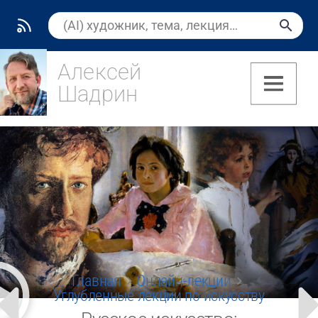
Алексей
Шадрин
(7)
Главная
Онлайн-лекции
Углубленные лекции по искусству