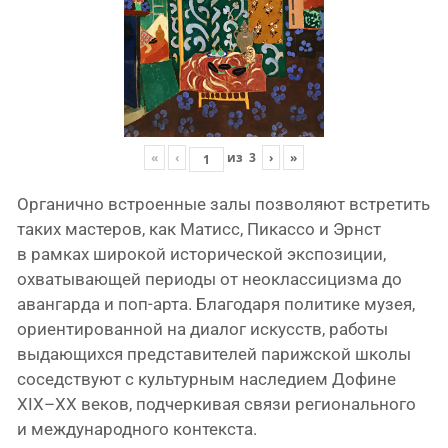
«
‹
из
3
›
»
Органично встро­ен­ные залы поз­во­ля­ют встре­тить
таких масте­ров, как Матисс, Пикассо и Эрнст
в рам­ках широ­кой исто­ри­че­ской экс­по­зи­ции,
охва­ты­ва­ю­щей пери­о­ды от нео­клас­си­циз­ма до
аван­гар­да и поп-арта. Благодаря поли­ти­ке музея,
ори­ен­ти­ро­ван­ной на диа­лог искусств, рабо­ты
выда­ю­щих­ся пред­ста­ви­те­лей париж­ской шко­лы
сосед­ству­ют с куль­тур­ным насле­ди­ем Дофине
XIX–XX веков, под­чер­ки­вая свя­зи реги­о­наль­но­го
и меж­ду­на­род­но­го контекста.