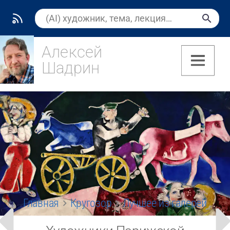
Алексей
Шадрин
(7)
Главная
Кругозор
Лучшее из галерей