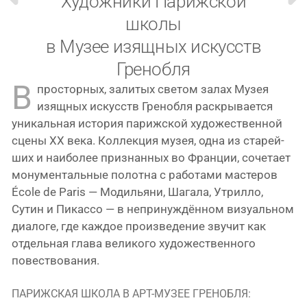
Художники Парижской
школы
в Музее изящных искусств
Гренобля
В
про­стор­ных, зали­тых све­том залах Музея
изящ­ных искусств Гренобля рас­кры­ва­ет­ся
уни­каль­ная исто­рия париж­ской худо­же­ствен­ной
сце­ны XX века. Коллекция музея, одна из ста­рей­
ших и наи­бо­лее при­знан­ных во Франции, соче­та­ет
мону­мен­таль­ные полот­на с рабо­та­ми масте­ров
École de Paris — Модильяни, Шагала, Утрилло,
Сутин и Пикассо — в непри­нуж­дён­ном визу­аль­ном
диа­ло­ге, где каж­дое про­из­ве­де­ние зву­чит как
отдель­ная гла­ва вели­ко­го худо­же­ствен­но­го
повествования.
ПАРИЖСКАЯ ШКОЛА В АРТ-МУЗЕЕ ГРЕНОБЛЯ: