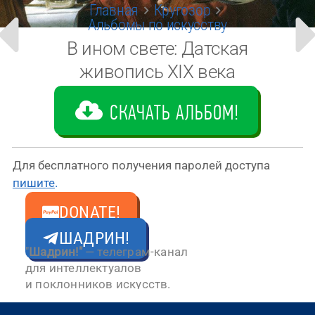
Главная
Кругозор
Альбомы по искусству
В ином свете: Датская
живопись XIX века
СКАЧАТЬ АЛЬБОМ!
Для бес­плат­но­го полу­че­ния паро­лей досту­па
пиши­те
.
DONATE!
ШАДРИН!
"
Шадрин!"
— телеграм-канал
для интеллектуалов
и поклонников искусств.