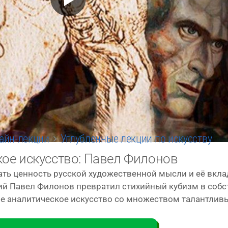
айн-лекции
Углубленные лекции по искусству
кое искусство: Павел Филонов
ть цен­ность рус­ской худо­же­ствен­ной мыс­ли и её вкл
ений Павел Филонов пре­вра­тил сти­хий­ный кубизм в соб­с
ое ана­ли­ти­че­ское искус­ство со мно­же­ством талант­ли