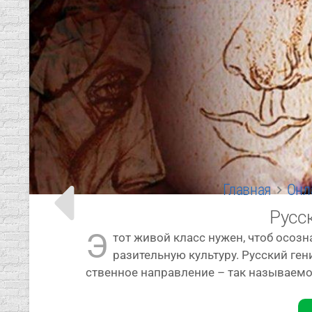
Главная
Онл
Русс
Э
тот живой класс нужен, чтоб осо­зна
ра­зи­тель­ную куль­ту­ру. Русский г
ствен­ное направ­ле­ние – так назы­ва­е­м