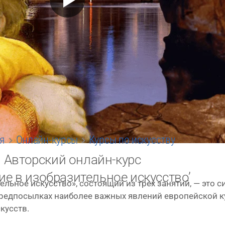
я
Онлайн-курсы
Курсы по искусству
Авторский онлайн-курс
ие в изобразительное искусство’
тель­ное искус­ство», состо­я­щий из трех заня­тий, — это 
ред­по­сыл­ках наи­бо­лее важ­ных явле­ний евро­пей­ской к
скусств.