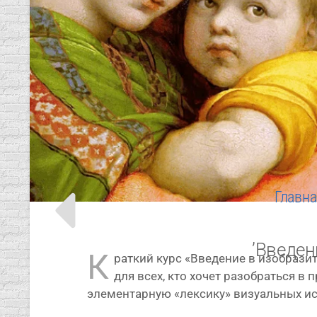
Главна
’Введен
К
рат­кий курс «Введение в изоб­ра­зи­
для всех, кто хочет разо­брать­ся в п
эле­мен­тар­ную «лек­си­ку» визу­аль­ных и