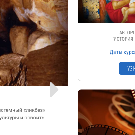
АВТОР
’ИСТОРИЯ 
Даты кур­с
УЗ
систем­ный «лик­без»
уль­ту­ры и осво­ить