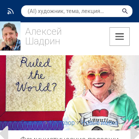
Алексей
Шадрин
(7)
Главная
Кругозор
Новые имена