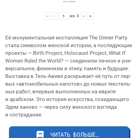
«
‹
из
3
›
»
Её мону­мен­таль­ная инстал­ля­ция The Dinner Party
ста­ла сим­во­лом жен­ской исто­рии, а после­ду­ю­щие
про­ек­ты — Birth Project, Holocaust Project, What If
Women Ruled the World? — соеди­ни­ли лич­ное и уни­
вер­саль­ное, феми­низм и эти­ку, память и буду­щее.
Выставка в Тель-Авиве рас­кры­ва­ет её путь от пер­
вых «авто­мо­биль­ных капо­тов» до новых тек­стиль­
ных работ, впер­вые выпол­нен­ных на иври­те
и араб­ском. Это исто­рия искус­ства, сози­да­ю­ще­го
Эдем зано­во — через силу жен­ско­го взгля­да
и сострадание.
ЧИТАТЬ БОЛЬШЕ…