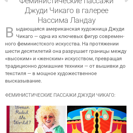
Феминистические пассажи
Джуди Чикаго в галерее
Нассима Ландау
В
ыда­ю­ща­я­ся аме­ри­кан­ская худож­ни­ца Джуди
Чикаго — одна из клю­че­вых фигур совре­мен­
но­го феми­нист­ско­го искус­ства. На про­тя­же­нии
шести деся­ти­ле­тий она раз­ру­ша­ет гра­ни­цы меж­ду
«высо­ким» и «жен­ским» искус­ством, пре­вра­щая
тра­ди­ци­он­но домаш­ние тех­ни­ки — от вышив­ки до
тек­сти­ля — в мощ­ное худо­же­ствен­ное
высказывание.
ФЕМИНИСТИЧЕСКИЕ ПАССАЖИ ДЖУДИ ЧИКАГО: