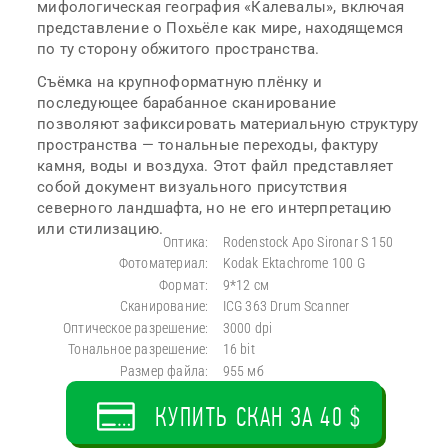
мифологическая география «Калевалы», включая
представление о Похьёле как мире, находящемся
по ту сторону обжитого пространства.
Съёмка на крупноформатную плёнку и
последующее барабанное сканирование
позволяют зафиксировать материальную структуру
пространства — тональные переходы, фактуру
камня, воды и воздуха. Этот файл представляет
собой документ визуального присутствия
северного ландшафта, но не его интерпретацию
или стилизацию.
Оптика:
Rodenstock Apo Sironar S 150
Фотоматериал:
Kodak Ektachrome 100 G
Формат:
9*12 см
Сканирование:
ICG 363 Drum Scanner
Оптическое разрешение:
3000 dpi
Тональное разрешение:
16 bit
Размер файла:
955 мб
КУПИТЬ СКАН ЗА 40 $