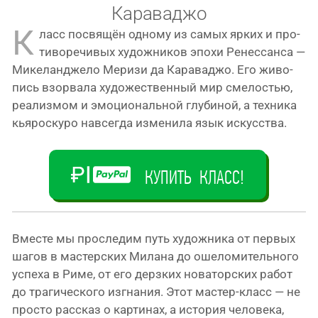
Караваджо
К
ласс посвя­щён одно­му из самых ярких и про­
ти­во­ре­чи­вых худож­ни­ков эпо­хи Ренессанса —
Микеланджело Меризи да Караваджо. Его живо­
пись взо­рва­ла худо­же­ствен­ный мир сме­ло­стью,
реа­лиз­мом и эмо­ци­о­наль­ной глу­би­ной, а тех­ни­ка
кья­рос­ку­ро навсе­гда изме­ни­ла язык искусства.
КУПИТЬ КЛАСС!
Вмecте мы пpocлe­дим путь худож­ни­ка от пер­вых
шагов в мастер­ских Милана до оше­ло­ми­тель­но­го
успе­ха в Риме, от его дерз­ких нова­тор­ских работ
до тра­ги­че­ско­го изгна­ния. Этот мастер-класс — не
про­сто рас­сказ о кар­ти­нах, а исто­рия чело­ве­ка,