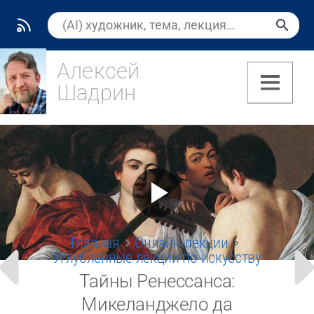
Алексей
Шадрин
(7)
Главная
Онлайн-лекции
Углубленные лекции по искусству
Тайны Ренессанса:
Микеланджело да