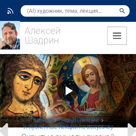
Алексей
Шадрин
(7)
Главная
Онлайн-лекции
Углубленные лекции по искусству