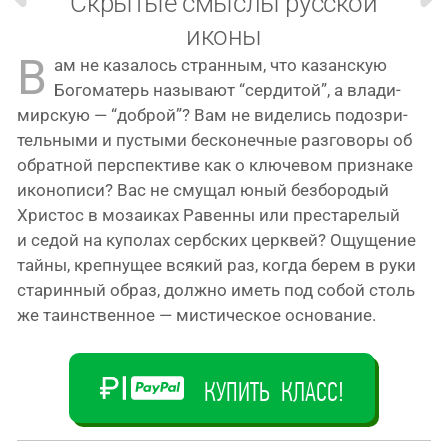
Скрытые смыслы русской
иконы
В
ам не каза­лось стран­ным, что казан­скую
Богоматерь назы­ва­ют “сер­ди­той”, а вла­ди­
мир­скую — “доб­рой”? Вам не виде­лись подо­зри­
тель­ны­ми и пусты­ми бес­ко­неч­ные раз­го­во­ры об
обрат­ной пер­спек­ти­ве как о клю­че­вом при­зна­ке
ико­но­пи­си? Вас не сму­щал юный без­бо­ро­дый
Христос в моза­и­ках Равенны или пре­ста­ре­лый
и седой на купо­лах серб­ских церк­вей? Ощущение
тай­ны, креп­ну­щее вся­кий раз, когда берем в руки
ста­рин­ный образ, долж­но иметь под собой столь
же таин­ствен­ное — мисти­че­ское основание.
КУПИТЬ КЛАСС!