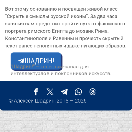
Вот это­му осно­ва­нию и посвя­щен живой класс
“Скрытые смыс­лы рус­ской ико­ны”. За два часа
заня­тия нам пред­сто­ит прой­ти путь от фаюм­ско­го
порт­ре­та рим­ско­го Египта до моза­ик Рима,
Константинополя и Равенны и про­честь скры­тый
текст ранее непо­нят­ных и даже пуга­ю­щих образов.
ШАДРИН!
"
Шадрин!"
— телеграм-канал для
интеллектуалов и поклонников искусств.
© Алексей Шадрин, 2015 — 2026