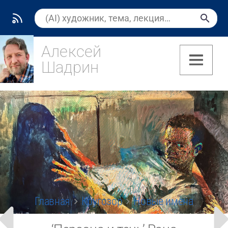
Алексей
Шадрин
(8)
Главная
Кругозор
Новые имена