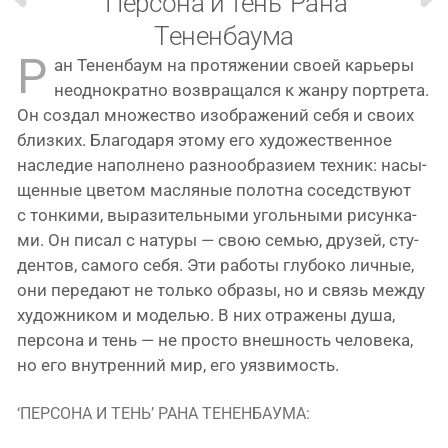
‘Персона и тень’ Рана
Тененбаума
Р
ан Тененбаум на про­тя­же­нии сво­ей карье­ры
неод­но­крат­но воз­вра­щал­ся к жан­ру порт­ре­та.
Он создал мно­же­ство изоб­ра­же­ний себя и сво­их
близ­ких. Благодаря это­му его худо­же­ствен­ное
насле­дие напол­не­но раз­но­об­ра­зи­ем тех­ник: насы­
щен­ные цве­том мас­ля­ные полот­на сосед­ству­ют
с тон­ки­ми, выра­зи­тель­ны­ми уголь­ны­ми рисун­ка­
ми. Он писал с нату­ры — свою семью, дру­зей, сту­
ден­тов, само­го себя. Эти рабо­ты глу­бо­ко лич­ные,
они пере­да­ют не толь­ко обра­зы, но и связь меж­ду
худож­ни­ком и моде­лью. В них отра­же­ны душа,
пер­со­на и тень — не про­сто внеш­ность чело­ве­ка,
но его внут­рен­ний мир, его уязвимость.
‘ПЕРСОНА И ТЕНЬ’ РАНА ТЕНЕНБАУМА: