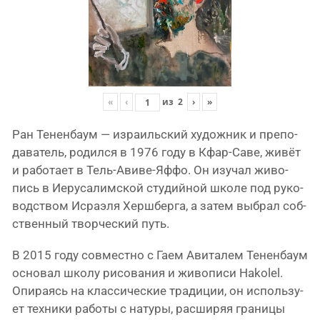
«
‹
из
2
›
»
Ран Тененбаум — изра­иль­ский худож­ник и пре­по­
да­ва­тель, родил­ся в 1976 году в Кфар-Саве, живёт
и рабо­та­ет в Тель-Авиве-Яффо. Он изу­чал живо­
пись в Иерусалимской сту­дий­ной шко­ле под руко­
вод­ством Исраэля Хершберга, а затем выбрал соб­
ствен­ный твор­че­ский путь.
В 2015 году сов­мест­но с Гаем Авиталем Тененбаум
осно­вал шко­лу рисо­ва­ния и живо­пи­си Hakolel.
Опираясь на клас­си­че­ские тра­ди­ции, он исполь­зу­
ет тех­ни­ки рабо­ты с нату­ры, рас­ши­ряя гра­ни­цы