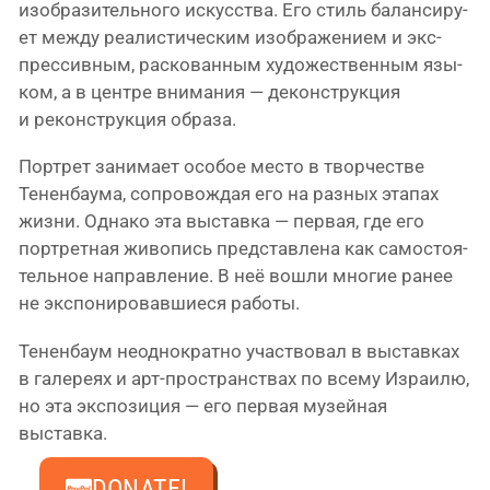
изоб­ра­зи­тель­но­го искус­ства. Его стиль балан­си­ру­
ет меж­ду реа­ли­сти­че­ским изоб­ра­же­ни­ем и экс­
прес­сив­ным, рас­ко­ван­ным худо­же­ствен­ным язы­
ком, а в цен­тре вни­ма­ния — декон­струк­ция
и рекон­струк­ция образа.
Портрет зани­ма­ет осо­бое место в твор­че­стве
Тененбаума, сопро­вож­дая его на раз­ных эта­пах
жиз­ни. Однако эта выстав­ка — пер­вая, где его
порт­рет­ная живо­пись пред­став­ле­на как само­сто­я­
тель­ное направ­ле­ние. В неё вошли мно­гие ранее
не экс­по­ни­ро­вав­ши­е­ся работы.
Тененбаум неод­но­крат­но участ­во­вал в выстав­ках
в гале­ре­ях и арт-пространствах по все­му Израилю,
но эта экс­по­зи­ция — его пер­вая музей­ная
выставка.
Свернуть ↑
DONATE!