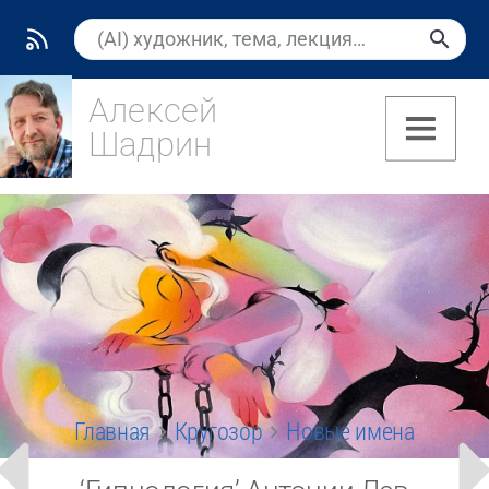
Алексей
Шадрин
(7)
Главная
Кругозор
Новые имена