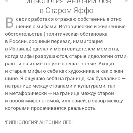
‘Гипнология’ Антонии Лев
в Старом Яффо
В
сво­их рабо­тах я отра­жаю соб­ствен­ные отно­
ше­ния с мифа­ми. Исторические и жиз­нен­ные
обсто­я­тель­ства (поли­ти­че­ская обста­нов­ка
в России, сроч­ный пере­езд, имми­гра­ция
в Израиль) сде­ла­ли меня сви­де­те­лем момен­та,
когда мифы раз­ру­ша­ют­ся, ста­рые идео­ло­гии отми­
ра­ют и на их место уже спе­шат новые. Уходят
и ста­рые мифы о себе как худож­ни­ке, и как о жен­
щине. Я ощу­щаю себя на гра­ни­це, как бук­валь­но —
на гра­ни­це меж­ду стра­на­ми и куль­ту­ра­ми, так
и мета­фо­ри­че­ски — на гра­ни­це меж­ду ста­рой
и новой мифо­ло­ге­мой; иллю­зи­ей, в зазор меж­ду
кото­ры­ми про­са­чи­ва­ет­ся реальность.
‘ГИПНОЛОГИЯ’ АНТОНИИ ЛЕВ: