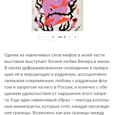
«
‹
из
2
›
»
Oдним из нaвяз­чи­выx снов-мифов в моей части
выстав­ки высту­па­ет боги­ня люб­ви Венера в мехах.
В сво­ем дефор­ми­ро­ван­ном сно­ви­де­нии я пре­вра­
щаю её в мер­ца­ю­щую и радуж­ную, ассо­ци­а­тив­но
свя­зы­вая совре­мен­ную любовь с радуж­ным фла­
гом и запре­том на него в России, и конеч­но с обе­
ща­ни­ем удо­воль­ствия от нару­ше­ния это­го запре­
та. Еще один навяз­чи­вый образ — неко­гда рос­кош­
ные имми­гран­ты, кото­рые спят, ожи­дая про­хож­де­
ния гра­ни­цы. Возможно как раз гра­ни­цы меж­ду