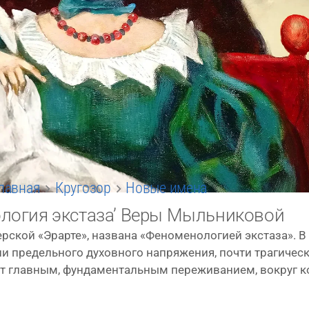
лавная
Кругозор
Новые имена
логия экстаза’ Веры Мыльниковой
ской «Эрарте», назва­на «Феноменологией экс­та­за». В к
ре­дель­но­го духов­но­го напря­же­ния, почти тра­ги­че­ск
ёт глав­ным, фун­да­мен­таль­ным пере­жи­ва­ни­ем, вокруг к