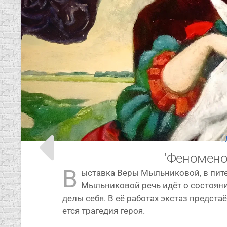
Г
‘Феномено
В
ыстав­ка Веры Мыльниковой, в питер­
Мыльниковой речь идёт о состо­я­нии п
де­лы себя. В её рабо­тах экс­таз пред­ста­
ет­ся тра­ге­дия героя.