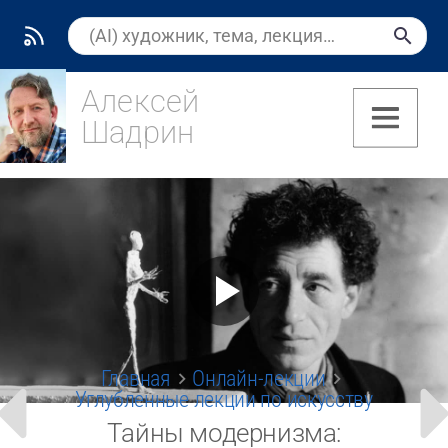
Алексей
Шадрин
(7)
Главная
Онлайн-лекции
Углубленные лекции по искусству
Тайны модернизма: