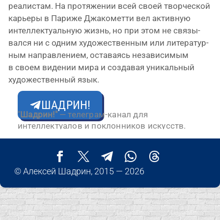
ре­а­ли­стам. На про­тя­же­нии всей сво­ей твор­че­ской
карье­ры в Париже Джакометти вел актив­ную
интел­лек­ту­аль­ную жизнь, но при этом не свя­зы­
вал­ся ни с одним худо­же­ствен­ным или лите­ра­тур­
ным направ­ле­ни­ем, оста­ва­ясь неза­ви­си­мым
в сво­ем виде­нии мира и созда­вая уни­каль­ный
худо­же­ствен­ный язык.
ШАДРИН!
"
Шадрин!"
— телеграм-канал для
интеллектуалов и поклонников искусств.
© Алексей Шадрин, 2015 — 2026