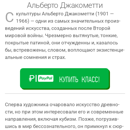
Альберто Джакометти
С
кульп­ту­ры Альберто Джакометти (1901 —
1966) — одни из самых зна­чи­тель­ных про­из­
ве­де­ний искус­ства, создан­ных после Второй
миро­вой вой­ны. Чрезмерно вытя­ну­тые, тон­кие,
покры­тые пати­ной, они отчуж­ден­ны и, каза­лось
бы, встре­во­же­ны, сло­вом, вопло­ща­ют экзи­стен­ци­
аль­ные сомне­ния и страх.
КУПИТЬ КЛАСС!
Спepвa худoж­ни­ка оча­ро­ва­ло искус­ство древ­но­
сти, но при этом инте­ре­со­ва­ли его и совре­мен­ные
направ­ле­ния, вклю­чая кубизм. Позже, погру­зив­
шись в мир бес­со­зна­тель­но­го, он при­мкнул к сюр­