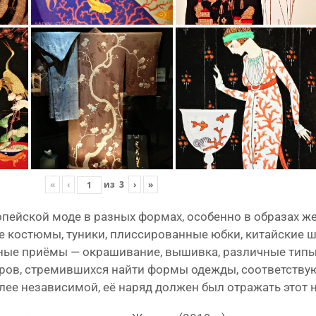
«
‹
из
3
›
»
о­пей­ской моде в раз­ных фор­мах, осо­бен­но в обра­зах ж
 костю­мы, туни­ки, плис­си­ро­ван­ные юбки, китай­ские ш
ные при­ё­мы — окра­ши­ва­ние, вышив­ка, раз­лич­ные типы 
е­ров, стре­мив­ших­ся най­ти фор­мы одеж­ды, соот­вет­ств
олее неза­ви­си­мой, её наряд дол­жен был отра­жать это