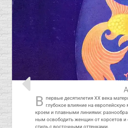
Гла
А
В
пер­вые деся­ти­ле­тия XX века мате­ри
глу­бо­кое вли­я­ние на евро­пей­скую
кро­ем и плав­ны­ми лини­я­ми: раз­но­об­р
ным осво­бо­дить жен­щин от кор­се­тов и 
стиль с восточ­ны­ми оттенками.