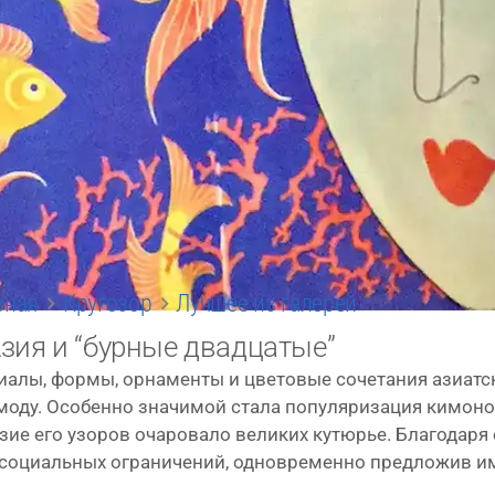
вная
Кругозор
Лучшее из галерей
зия и “бурные двадцатые”
­а­лы, фор­мы, орна­мен­ты и цве­то­вые соче­та­ния ази­ат­
 моду. Особенно зна­чи­мой ста­ла попу­ля­ри­за­ция кимо­н
а­зие его узо­ров оча­ро­ва­ло вели­ких кутю­рье. Благодаря
соци­аль­ных огра­ни­че­ний, одно­вре­мен­но пред­ло­жив 