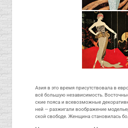
Азия в это вре­мя при­сут­ство­ва­ла в евр
всё боль­шую неза­ви­си­мость. Восточные
ские поя­са и все­воз­мож­ные деко­ра­тив­
ней — раз­жи­га­ли вооб­ра­же­ние моде­ль
ской сво­бо­де. Женщина ста­но­ви­лась б