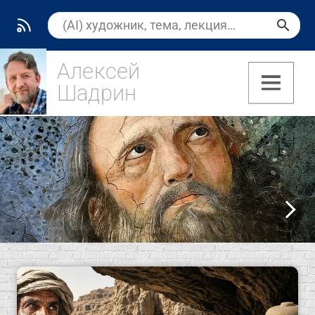
Алексей
Шадрин
(7)
Культура видения
Новые публикации
Искусство, цвет и арт-аналитика
О ПРОЕКТЕ ...
О ПРОЕКТЕ ...