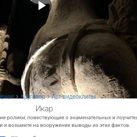
авная
Кругозор
Арт-видеоклипы
Икар
ие роли­ки, повест­ву­ю­щие о зна­ме­на­тель­ных и поучи­т
 и возь­ми­те на воору­же­ние выво­ды из этих фактов.