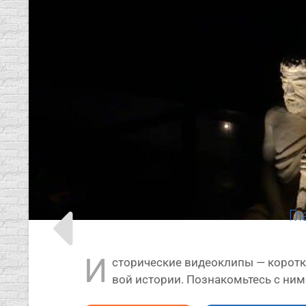
Гл
И
сто­ри­че­ские видео­кли­пы — корот­к
вой исто­рии. Познакомьтесь с ними