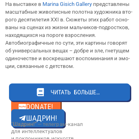
На выстав­ке в
Marina Gisich Gallery
пред­став­ле­ны
мас­штаб­ные живо­пис­ные полот­на худож­ни­ка вто­
ро­го деся­ти­ле­тия XXI в. Сюжеты этих работ осно­
ва­ны на сце­нах из жиз­ни мальчиков-подростков,
нахо­дя­щих­ся на поро­ге взрос­ле­ния.
Автобиографичные по сути, эти кар­ти­ны гово­рят
об уни­вер­саль­ных вещах – доб­ре и зле, гне­ту­щем
оди­но­че­стве и вос­кре­ша­ют вос­по­ми­на­ния и эмо­
ции, свя­зан­ные с детством.
ЧИТАТЬ БОЛЬШЕ…
Свернуть ↑
DONATE!
ШАДРИН!
"
Шадрин!"
— телеграм-канал
для интеллектуалов
и поклонников искусств.