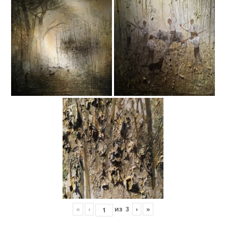
«
‹
из
3
›
»