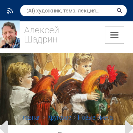
Алексей
Шадрин
(7)
Главная
Кругозор
Новые имена