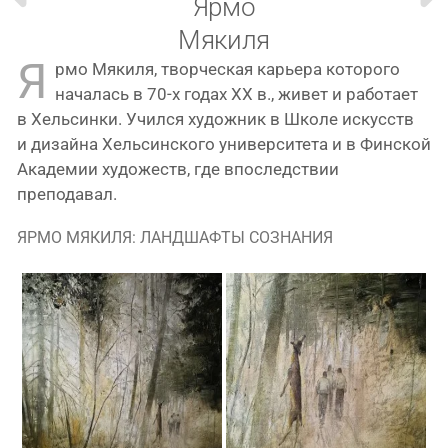
Ярмо
Мякиля
Я
рмо Мякиля, твор­че­ская карье­ра кото­ро­го
нача­лась в 70‑х годах XX в., живет и рабо­та­ет
в Хельсинки. Учился худож­ник в Школе искусств
и дизай­на Хельсинского уни­вер­си­те­та и в Финской
Академии худо­жеств, где впо­след­ствии
преподавал.
ЯРМО МЯКИЛЯ: ЛАНДШАФТЫ СОЗНАНИЯ