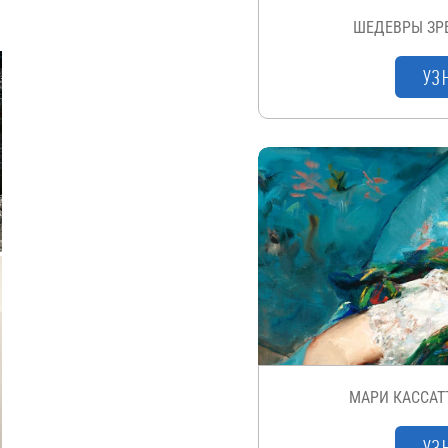
ШЕДЕВРЫ ЗР
УЗ
МАРИ КАССАТ
УЗ