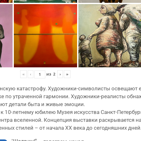
«
‹
из
2
›
»
лен­скую ката­стро­фу. Художники-символисты осве­ща­ют е
с­ке по утра­чен­ной гар­мо­нии. Художники-реалисты обна­ж
­ва­ют дета­ли быта и живые эмоции.
й к 10-летнему юби­лею Музея искус­ства Санкт-Петербу
тра все­лен­ной. Концепция выстав­ки рас­кры­ва­ет­ся на 
вен­ных сти­лей – от нача­ла XX века до сего­дняш­них дней