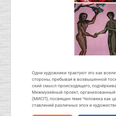
Одни худож­ни­ки трак­ту­ют это как все­
сто­ро­ны, пре­бы­вая в воз­вы­шен­ной то
ский смысл про­ис­хо­дя­ще­го, под­чёр­ки
Межмузейный про­ект, орга­ни­зо­ван­ны
(МИСП), посвя­щен теме Человека как цен­
став­ле­ний раз­лич­ных эпох и худо­же­ст