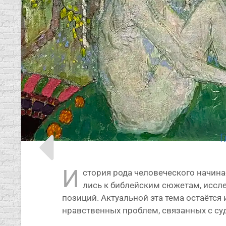
Г
И
сто­рия рода чело­ве­че­ско­го начи­н
лись к биб­лей­ским сюже­там, иссле
пози­ций. Актуальной эта тема оста­ёт­ся 
нравственных про­блем, свя­зан­ных с суд