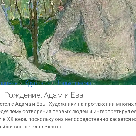
лавная
Кругозор
Новые имена
Рождение. Адам и Ева
а­ет­ся с Адама и Евы. Художники на про­тя­же­нии мно­гих 
­дуя тему сотво­ре­ния пер­вых людей и интер­пре­ти­руя е
и в XX веке, посколь­ку она непо­сред­ствен­но каса­ет­ся 
ь­бой все­го человечества.