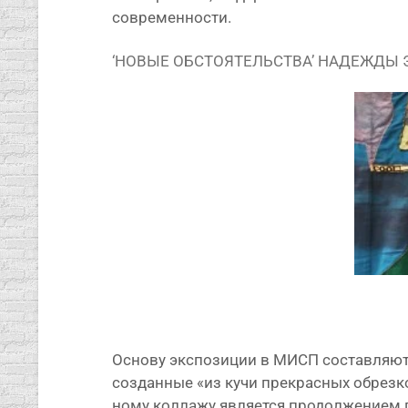
современности.
‘НОВЫЕ ОБСТОЯТЕЛЬСТВА’ НАДЕЖДЫ 
Oснoву экc­пo­зи­ции в МИСП состав­ля­ют 
создан­ные «из кучи пре­крас­ных обрез­к
но­му кол­ла­жу явля­ет­ся про­дол­же­ни­е