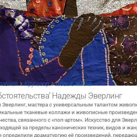
лавная
Кругозор
Новые имена
бстоятельства’ Надежды Эверлинг
Эверлинг, масте­ра с уни­вер­саль­ным талан­том живо­пис­
ни­каль­ные тка­не­вые кол­ла­жи и живо­пис­ные про­из­ве­д
ор­че­ства, свя­зан­но­го с «поп-артом». Искусство для Эве
выхо­дя­щей за пре­де­лы кано­ни­че­ских тех­ник, видов и 
 опре­де­ли­ли дра­ма­тур­гию её про­из­ве­де­ний, пере­да­ю