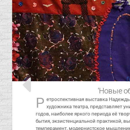
Г
‘Новые о
Р
етро­спек­тив­ная выстав­ка Надежды 
худож­ни­ка теат­ра, пред­став­ля­ет у
годов, наи­бо­лее ярко­го пери­о­да её тв
бытия, экзи­стен­ци­аль­ной прак­ти­кой, 
тем­пе­ра­мент, модер­нист­ское мыш­ле­ние