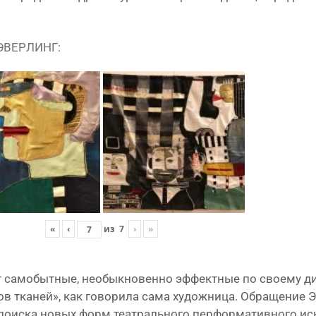
ЭВЕРЛИНГ:
«
‹
из
7
›
»
само­быт­ные, необык­но­вен­но эффект­ные по сво­е­му ди
ов тка­ней», как гово­ри­ла сама худож­ни­ца. Обращение Э
м поис­ка новых форм теат­раль­но­го пер­фор­ма­тив­но­го и