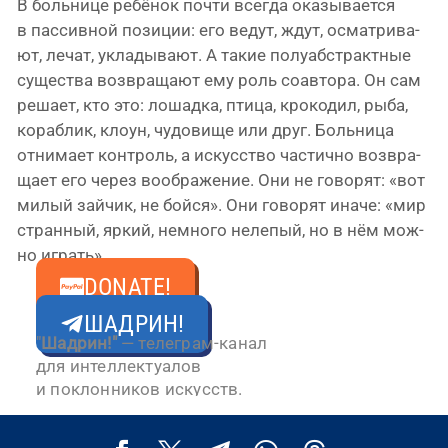
В боль­ни­це ребё­нок почти все­гда ока­зы­ва­ет­ся
в пас­сив­ной пози­ции: его ведут, ждут, осмат­ри­ва­
ют, лечат, укла­ды­ва­ют. А такие полу­аб­стракт­ные
суще­ства воз­вра­ща­ют ему роль соав­то­ра. Он сам
реша­ет, кто это: лошад­ка, пти­ца, кро­ко­дил, рыба,
кораб­лик, кло­ун, чудо­ви­ще или друг. Больница
отни­ма­ет кон­троль, а искус­ство частич­но воз­вра­
ща­ет его через вооб­ра­же­ние. Они не гово­рят: «вот
милый зай­чик, не бой­ся». Они гово­рят ина­че: «мир
стран­ный, яркий, немно­го неле­пый, но в нём мож­
но играть».
Свернуть ↑
DONATE!
ШАДРИН!
"
Шадрин!"
— телеграм-канал
для интеллектуалов
и поклонников искусств.