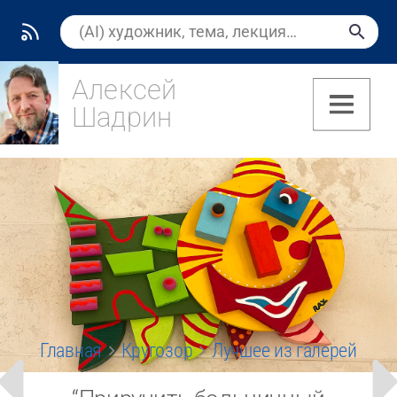
Алексей
Шадрин
(7)
Главная
Кругозор
Лучшее из галерей