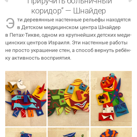
“Приручить больничный
коридор” — Шнайдер
Э
ти дере­вян­ные настен­ные релье­фы нахо­дят­ся
в Детском меди­цин­ском цен­тра Шнайдер
в Петах-Тикве, одном из круп­ней­ших дет­ских меди­
цин­ских цен­тров Израиля. Эти настен­ные рабо­ты
не про­сто укра­ше­ние стен, а спо­соб вер­нуть ребён­
ку актив­ность восприятия.