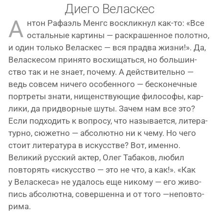
Диего Веласкес
А
нтон Рафаэль Менгс вос­клик­нул как-то: «Все
осталь­ные кар­ти­ны — рас­кра­шен­ное полот­но,
и один толь­ко Веласкес — вся пра­д­ва жиз­ни!». Да,
Веласкесом при­ня­то вос­хи­щать­ся, но боль­шин­
ство так и не зна­ет, поче­му. А дей­стви­тель­но —
ведь совсем ниче­го осо­бен­но­го — бес­ко­неч­ные
порт­ре­ты зна­ти, нищен­ству­ю­щие фило­со­фы, кар­
ли­ки, да при­двор­ные шуты. Зачем нам все это?
Если под­хо­дить к вопро­су, что назы­ва­ет­ся, лите­ра­
тур­но, сюжет­но — абсо­лют­но ни к чему. Но чего
сто­ит лите­ра­ту­ра в искус­стве? Вот, имен­но.
Великий рус­ский актер, Олег Табаков, любил
повто­рять «искус­ство — это не что, а как!». «Как
у Веласкеса» не уда­лось еще нико­му — его живо­
пись абсо­лют­на, совер­шен­на и от того —непо­вто­
ри­ма.