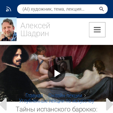
Алексей
Шадрин
(7)
Главная
Онлайн-лекции
Углубленные лекции по искусству
Тайны испанского барокко: