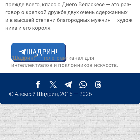
преж­де все­го, класс о Диего Веласкесе — это раз­
го­вор о креп­кой друж­бе двух очень сдер­жан­ных
и в выс­шей сте­пе­ни бла­го­род­ных муж­чин — худож­
ни­ка и его короля.
ШАДРИН!
"
Шадрин!"
— телеграм-канал для
интеллектуалов и поклонников искусств.
© Алексей Шадрин, 2015 — 2026