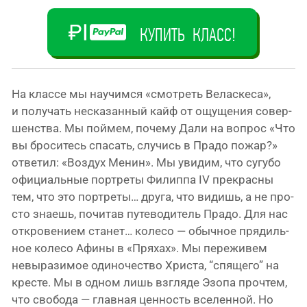
КУПИТЬ КЛАСС!
На клаcce мы научим­ся «смот­реть Веласкеса»,
и полу­чать неска­зан­ный кайф от ощу­ще­ния совер­
шен­ства. Мы пой­мем, поче­му Дали на вопрос «Что
вы бро­си­тесь спа­сать, слу­чись в Прадо пожар?»
отве­тил: «Воздух Менин». Мы уви­дим, что сугу­бо
офи­ци­аль­ные порт­ре­ты Филиппа IV пре­крас­ны
тем, что это порт­ре­ты… дру­га, что видишь, а не про­
сто зна­ешь, почи­тав путе­во­ди­тель Прадо. Для нас
откро­ве­ни­ем ста­нет… коле­со — обыч­ное пря­диль­
ное коле­со Афины в «Пряхах». Мы пере­жи­вем
невы­ра­зи­мое оди­но­че­ство Христа, “спя­ще­го” на
кре­сте. Мы в одном лишь взгля­де Эзопа про­чтем,
что сво­бо­да — глав­ная цен­ность все­лен­ной. Но