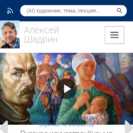
Алексей
Шадрин
(7)
Главная
Онлайн-лекции
Стримы по искусству