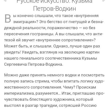
Русское искусство: Кузьма
Петров-Водкин
В
ы конеч­но слы­ша­ли, что такое «внут­рен­няя
эми­гра­ция»? Это бег­ство от гне­ту­щей и без­на­
дежд­ной реаль­но­сти, пора­жен­че­ство — но без
пере­се­че­ния гос­гра­ни­цы. А вы слы­ша­ли, что анти­
те­зой ей зву­чит «внут­рен­нее сопро­тив­ле­ние»?
Может быть, и слы­ша­ли. Однако, луч­ше один раз
уви­деть! Увидеть, взгля­нув на эво­лю­цию кар­тин
наше­го гени­аль­но­го сооте­че­ствен­ни­ка Кузьмы
Сергеевича Петрова-Водкина.
Можно даже при­нять немно­го вод­ки и посмот­реть
пол­ную запись стри­ма, что­бы впи­тать логи­ку худо­
же­ствен­но­го сопро­тив­ле­ния. Чему? Проискам
импе­ри­а­лиз­ма, разу­ме­ет­ся… Итак, при­гла­шаю про­
чув­ство­вать бле­стя­ще­го худож­ни­ка, кото­рый
высто­ял в раз­гар тра­ге­дии, сотряс­шей Россию