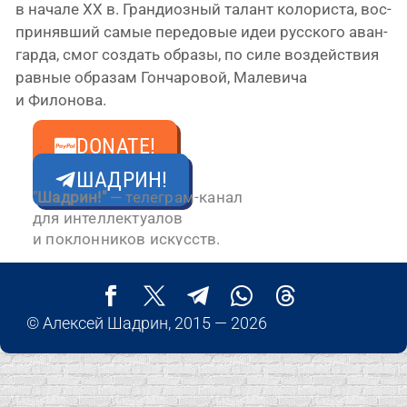
в нача­ле XX в. Грандиозный талант коло­ри­ста, вос­
при­няв­ший самые пере­до­вые идеи рус­ско­го аван­
гар­да, смог создать обра­зы, по силе воз­дей­ствия
рав­ные обра­зам Гончаровой, Малевича
и Филонова.
DONATE!
ШАДРИН!
"
Шадрин!"
— телеграм-канал
для интеллектуалов
и поклонников искусств.
© Алексей Шадрин, 2015 — 2026