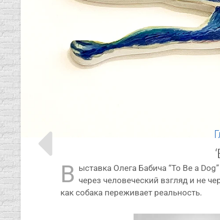
Г
В
ыстав­ка Олега Бабича “To Be a Dog” 
через чело­ве­че­ский взгляд и не чер
как соба­ка пере­жи­ва­ет реальность.