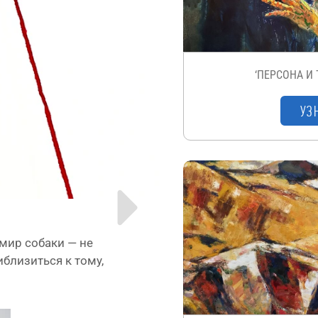
‘ПЕРСОНА И
УЗ
 мир соба­ки — не
­бли­зить­ся к тому,