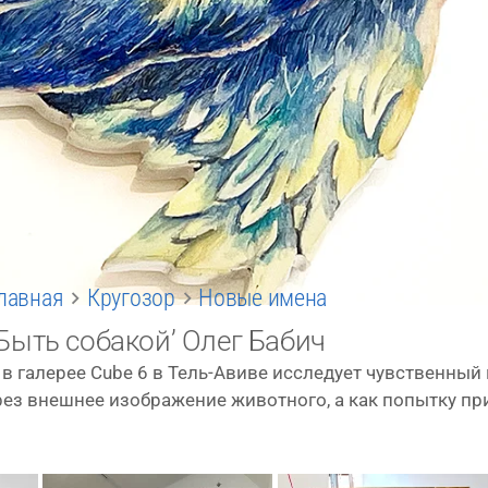
лавная
Кругозор
Новые имена
‘Быть собакой’ Олег Бабич
в гале­рее Cube 6 в Тель-Авиве иссле­ду­ет чув­ствен­ный
ез внеш­нее изоб­ра­же­ние живот­но­го, а как попыт­ку при