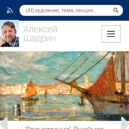
Алексей
Шадрин
(8)
Главная
Кругозор
Новые имена