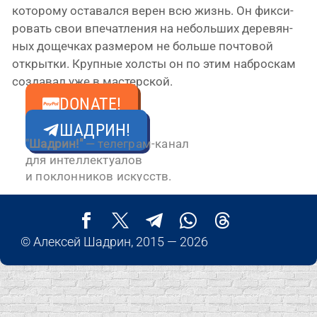
кото­ро­му оста­вал­ся верен всю жизнь. Он фик­си­
ро­вать свои впе­чат­ле­ния на неболь­ших дере­вян­
ных дощеч­ках раз­ме­ром не боль­ше поч­то­вой
открыт­ки. Крупные хол­сты он по этим наброс­кам
созда­вал уже в мастерской.
Свернуть ↑
DONATE!
ШАДРИН!
"
Шадрин!"
— телеграм-канал
для интеллектуалов
и поклонников искусств.
© Алексей Шадрин, 2015 — 2026