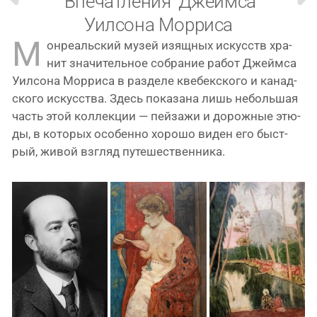
‘Впечатления’ Джеймса
Уилсона Морриса
М
онре­аль­ский музей изящ­ных искусств хра­
нит зна­чи­тель­ное собра­ние работ Джеймса
Уилсона Морриса в раз­де­ле кве­бек­ско­го и канад­
ско­го искус­ства. Здесь пока­за­на лишь неболь­шая
часть этой кол­лек­ции — пей­за­жи и дорож­ные этю­
ды, в кото­рых осо­бен­но хоро­шо виден его быст­
рый, живой взгляд путешественника.