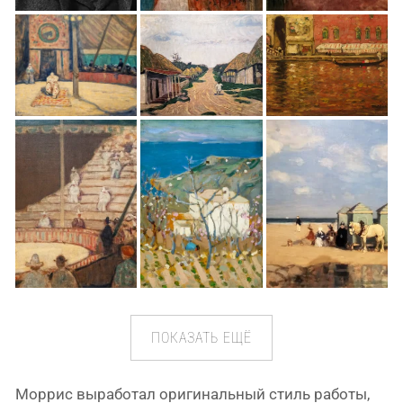
ПОКАЗАТЬ ЕЩЁ
Моррис выра­бо­тал ори­ги­наль­ный стиль рабо­ты,