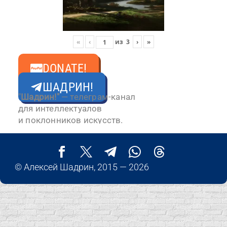
«
‹
из
3
›
»
Свернуть ↑
DONATE!
ШАДРИН!
"
Шадрин!"
— телеграм-канал
для интеллектуалов
и поклонников искусств.
© Алексей Шадрин, 2015 — 2026