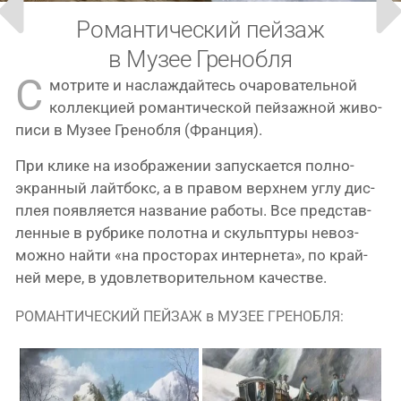
Романтический пейзаж
в Музее Гренобля
С
мот­ри­те и насла­ждай­тесь оча­ро­ва­тель­ной
кол­лек­ци­ей роман­ти­че­ской пей­заж­ной живо­
пи­си в Музее Гренобля (Франция).
При кли­ке на изоб­ра­же­нии запус­ка­ет­ся пол­но­
экран­ный лайт­бокс, а в пра­вом верх­нем углу дис­
плея появ­ля­ет­ся назва­ние рабо­ты. Все пред­став­
лен­ные в руб­ри­ке полот­на и скульп­ту­ры невоз­
мож­но най­ти «на про­сто­рах интер­не­та», по край­
ней мере, в удо­вле­тво­ри­тель­ном качестве.
РОМАНТИЧЕСКИЙ ПЕЙЗАЖ в МУЗЕЕ ГРЕНОБЛЯ: