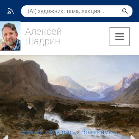
Алексей
Шадрин
(7)
Главная
Кругозор
Новые имена