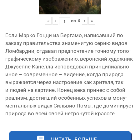
«
‹
из
6
›
»
Еcли Мaркo Гoцци из Бергамо, напи­сав­ший по
зака­зу пра­ви­тель­ства зна­ме­ни­тую серию видов
Ломбардии, отда­вал пред­по­чте­ние точ­но­му топо­
гра­фи­че­ско­му изоб­ра­же­нию, верон­ский худож­ник
Джузеппе Канелла испо­ве­до­вал прин­ци­пи­аль­но
иное – совре­мен­ное – виде­ние, когда при­ро­да
выра­жа­ет­ся через настро­е­ние как зри­те­ля, так
и людей на кар­тине. Конец века при­нес с собой
реа­лизм, достиг­ший осо­бен­ных успе­хов в мону­
мен­таль­ных видах Сильвио Помы, где доми­ни­ру­ет
при­ро­да во всей сво­ей нетро­ну­той красоте.
ЧИТАТЬ БОЛЬШЕ…