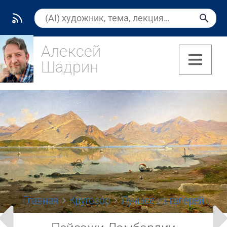
Алексей
Шадрин
(7)
Главная
Кругозор
Лучшее из галерей