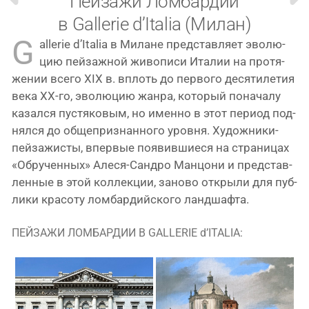
Пейзажи Ломбардии
в Gallerie d’Italia (Милан)
G
allerie d’Italia в Милане пред­став­ля­ет эво­лю­
цию пей­заж­ной живо­пи­си Италии на про­тя­
же­нии все­го XIX в. вплоть до пер­во­го деся­ти­ле­тия
века XX-го, эво­лю­цию жан­ра, кото­рый пона­ча­лу
казал­ся пустя­ко­вым, но имен­но в этот пери­од под­
нял­ся до обще­при­знан­но­го уров­ня. Художники-
пейзажисты, впер­вые появив­ши­е­ся на стра­ни­цах
«Обрученных» Алеся-Сандро Манцони и пред­став­
лен­ные в этой кол­лек­ции, зано­во откры­ли для пуб­
ли­ки кра­со­ту лом­бар­дий­ско­го ландшафта.
ПЕЙЗАЖИ ЛОМБАРДИИ В GALLERIE d’ITALIA: